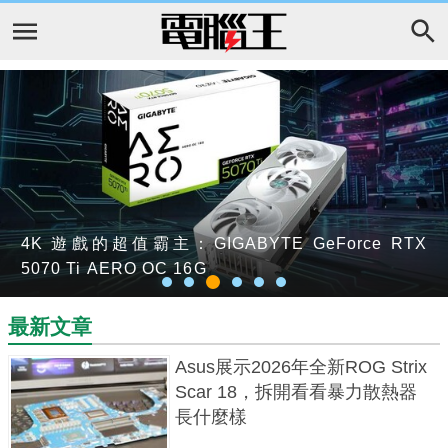
Asus展示2026年全新ROG Strix Scar 18，拆開看看
挑戰台積電 CoWoS 壟斷！英特爾 EMIB-T 封裝技術
4K 遊戲的超值霸主：GIGABYTE GeForce RTX
AMD推出Ryzen AI Embedded X100系列處理器，搭
Instinct MI455X結合領先效能、HBM4記憶體，與
AMD 腳位藍圖曝光：AM5 平台擬挺進 Zen 7 世代，
暴力散熱器長什麼樣
鎖定 2027 量產，傳成本砍半吸引博通、Meta 轉單
5070 Ti AERO OC 16G
配Kria AI解決方案加速機器人與實體AI發展
Cerebras合作推出晶圓級引擎解構式AI推論方案
Zen 8 才將迎來 AM6 大改款
最新文章
Asus展示2026年全新ROG Strix
Scar 18，拆開看看暴力散熱器
長什麼樣